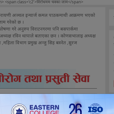
नारायणी अञ्चल इन्चार्ज कमल पाठकमाथी आक्रमण भएको
जाम गरेको छ ।
ने घोषणा गरे अनुरुप विराटनगरमा पनि बसपार्कमा
्यक्ष रविन थापाले बताएका छन । कोणसभालाइ अध्यक्ष
 ,महिला विभाग प्रमुख अन्जु सिह बस्नेत ,सुरज
ईलाई कस्तो महसुस भयो ?