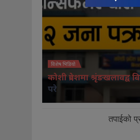
विशेष भिडियो
कोशी प्रदेशमा श्रृंङखलावद्व वि
परे
तपाईको प्र