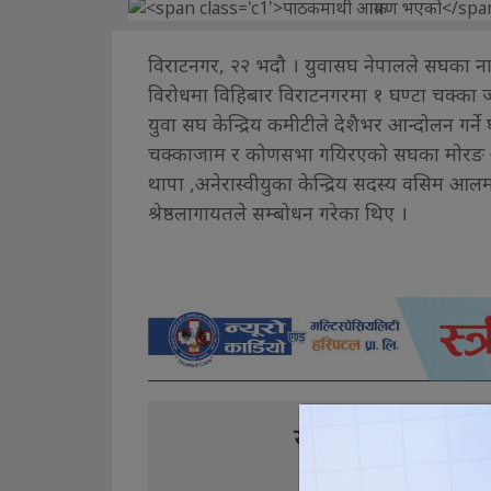
विराटनगर, २२ भदौ । युवासघ नेपालले सघका 
विरोधमा विहिबार विराटनगरमा १ घण्टा चक्का 
युवा सघ केन्द्रिय कमीटीले देशैभर आन्दोलन गर्
चक्काजाम र कोणसभा गयिरएको सघका मोरङ अध
थापा ,अनेरास्वीयुका केन्द्रिय सदस्य वसिम आलम
श्रेष्ठलागायतले सम्बोधन गरेका थिए ।
यो खबर पढेर तपा