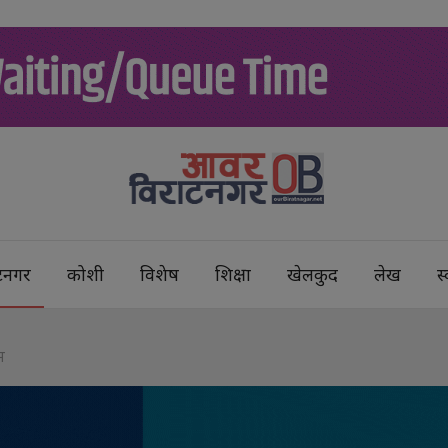
टनगर
कोशी
विशेष
शिक्षा
खेलकुद
लेख
स्
म