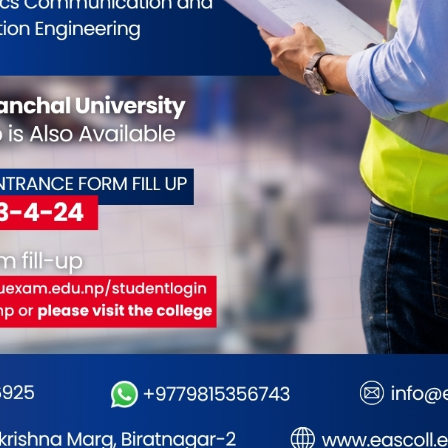
टोली बजारमा,
शिक्षा मन्त्रालयमा उच्च शिक्षा नीति
लेटाङ
क ग्यास भण्डारण
गरे
कार्यशालाको पहिलो सत्र सम्पन्न
‘आफ्
ारबाही : मोरङ प्रशासन
जान्नु