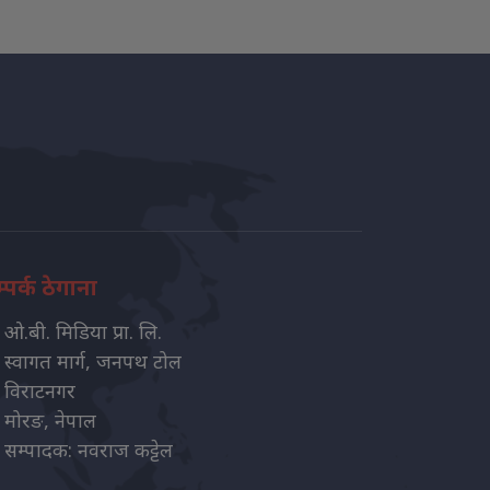
्पर्क ठेगाना
ओ.बी. मिडिया प्रा. लि.
स्वागत मार्ग, जनपथ टोल
विराटनगर
मोरङ, नेपाल
सम्पादक: नवराज कट्टेल