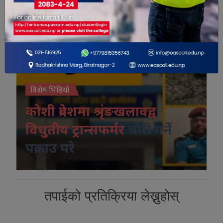
विशेष भिडियो
कोशी प्रदेशमा श्रृंङखलावद्व
विधुतीय ट्रान्सफर्मर
चोरी गर्ने
पक्राउ परे
तपाईको प्रतिक्रिया लेख्नुहोस्