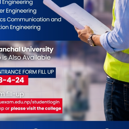
कोशीका उत्कृष्ट फोटोग्राफर
राष्ट्रिय भेलालाई शेरबहादुर
नगदसहित सम्मानित
सम्बोधन गर्ने