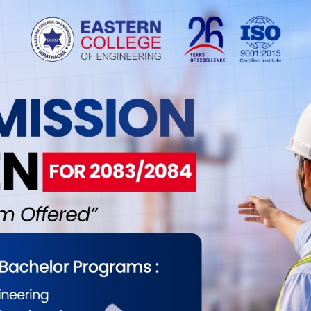
ईलाई कस्तो महसुस भयो ?
0
0
0
0