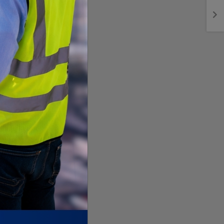
देउवाले
गिरी विरुद्ध अनुसन्धान गर्न
विराटनगरमा पोडवे निर्
अदालतबाट चार
दिनको म्याद
प्रारम्भिक प्रक्रिया
सुरु,
थप, कारागारबाटै पेट्रोलपम्प
डिपीआरपछि निर्माणको 
कब्जा
खुल्यो