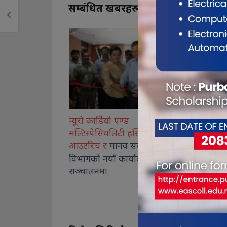
सम्बंधित खबरहरु
न्यूरो कार्डियो एण्ड
जीवन विकास सामुदायिक
मल्टिस्पेसियलिटी हस्पिटलको
अस्पतालमा बालबालिकाको
आउटरिच र
मानव संसाधन
ल्याप्रोस्कोपिक शल्यक्रिया सेवा
विभागको नयाँ कार्यालय
सुरु
सञ्चालनमा