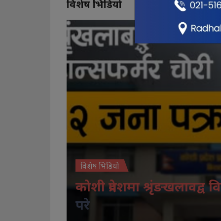
विशेष भिडियो
विशेष भिडियो
कोशी प्रदेशमा श्रृंङखलावद्व वि
परे