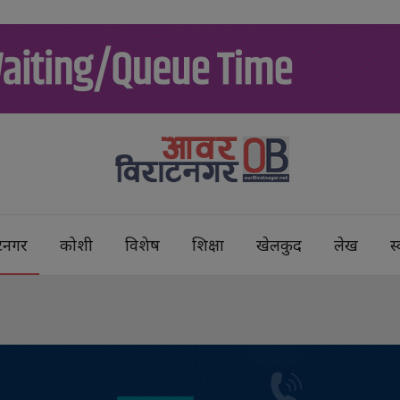
टनगर
कोशी
विशेष
शिक्षा
खेलकुद
लेख
स्