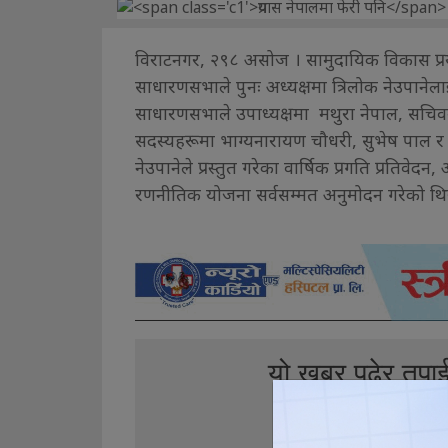
विराटनगर, २९८ असोज । सामुदायिक विकास प्रय
साधारणसभाले पुनः अध्यक्षमा त्रिलोक नेउपानेला
साधारणसभाले उपाध्यक्षमा मथुरा नेपाल, सचिवमा
सदस्यहरूमा भाग्यनारायण चौधरी, सुभेष पाल र 
नेउपानेले प्रस्तुत गरेका वार्षिक प्रगति प्रतिवेद
रणनीतिक योजना सर्वसम्मत अनुमोदन गरेको थि
यो खबर पढेर तपा