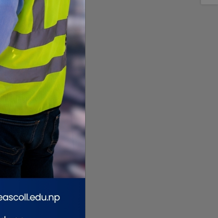
गिरी विरुद्ध अनुसन्धान गर्न
विराटनगरमा पोडवे निर्माणको
अदालतबाट चार
दिनको म्याद
प्रारम्भिक प्रक्रिया
सुरु,
थप, कारागारबाटै पेट्रोलपम्प
डिपीआरपछि निर्माणको बाटो
कब्जा
खुल्यो