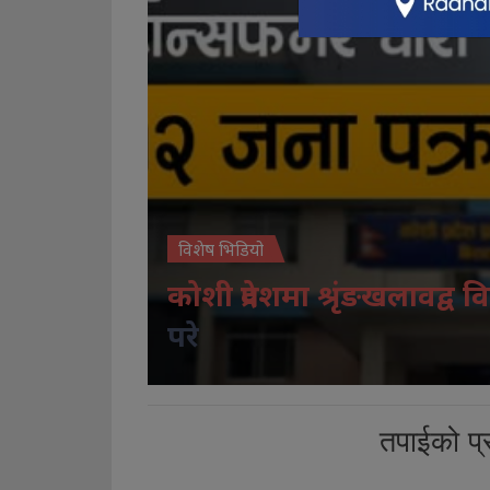
विशेष भिडियो
कोशी प्रदेशमा श्रृंङखलावद्व वि
परे
तपाईको प्र