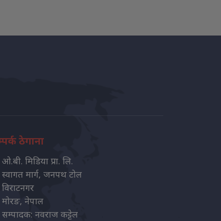
्पर्क ठेगाना
ओ.बी. मिडिया प्रा. लि.
स्वागत मार्ग, जनपथ टोल
विराटनगर
मोरङ, नेपाल
सम्पादक: नवराज कट्टेल