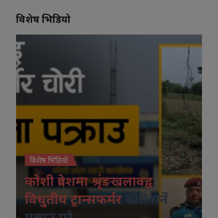
विशेष भिडियो
विशेष भिडियो
कोशी प्रदेशमा श्रृंङखलावद्व
विधुतीय ट्रान्सफर्मर
चोरी गर्ने
पक्राउ परे