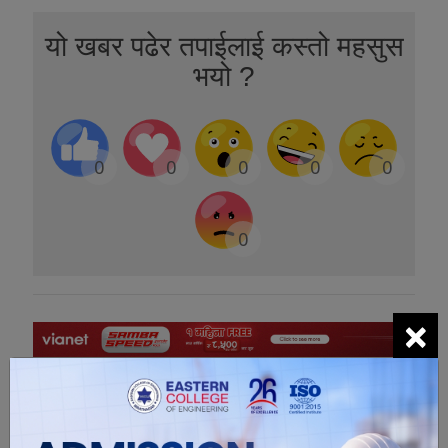
यो खबर पढेर तपाईलाई कस्तो महसुस
भयो ?
0
0
0
0
0
0
×