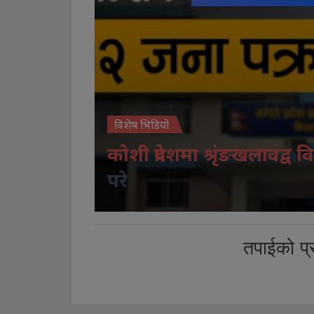
विशेष भिडियो
कोशी प्रदेशमा श्रृंङखलावद्व वि
परे
तपाईको प्र