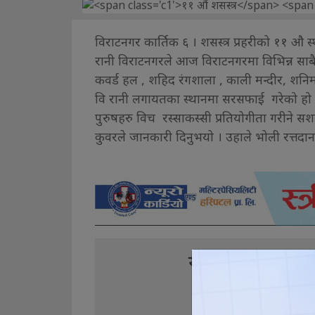
विराटनगर कार्तिक ६ । शसस्त्र प्रहरीको ११ औ 
रानी विराटनगरले आज विराटनगरमा विभिन्न सा
कवर्ड हल , शहिद रंगशाला , काली मन्दीर, शनिमन्द
वि रानी लगायतका स्थानमा सरसफाई गरेको हो ।
पुरुषहरु विच रस्साकस्सी प्रतियोगीता गरीने सशस
कुवरले जानकारी दिनुभयो । उहाले भोली रत्तदान
यो खबर पढेर तपा