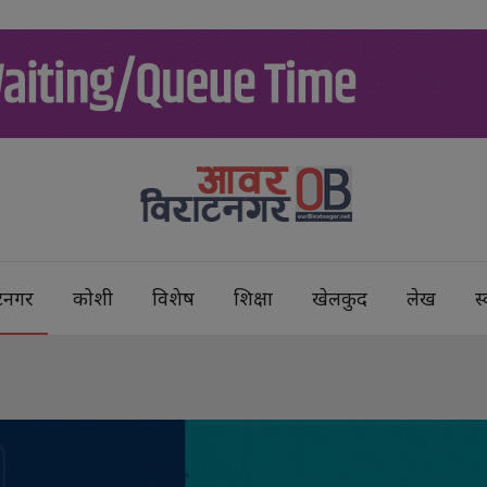
टनगर
कोशी
विशेष
शिक्षा
खेलकुद
लेख
स्