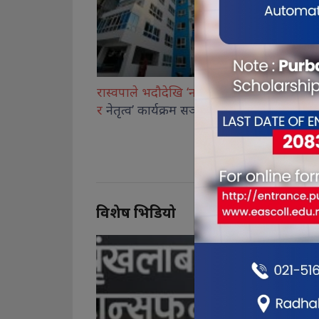
रास्वपाले भदौदेखि ‘नागरिक, नीति
विराटनगरसहित मोरङका ग्यास
र
नेतृत्व’ कार्यक्रम सञ्चालन गर्ने
डिपो र
पसलमा प्रशासनको छड्
अनुगमन
विशेष भिडियो