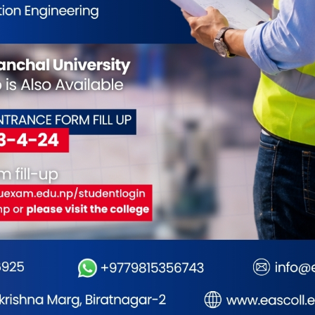
आदिवासी जनजातिहरूको विशिष्ट
आर्थिक वृद्धिलाई समावेशी
के
पहिचान र संस्कृति नेपालको
सुशासन र
समृद्धि चुनौतीपूर्ण
राष्ट्रिय गौरव हो : राष्ट्रपति पौडेल
भट्ट