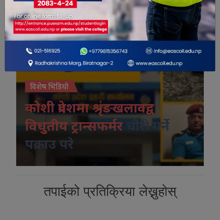
विशेष भिडियो
कोशी प्रदेशमा श्रृंङखलावद्व
विधुतीय ट्रान्सफर्मर
चोरी गर्ने
पक्राउ परे
तपाईको प्रतिक्रिया लेख्नुहोस्