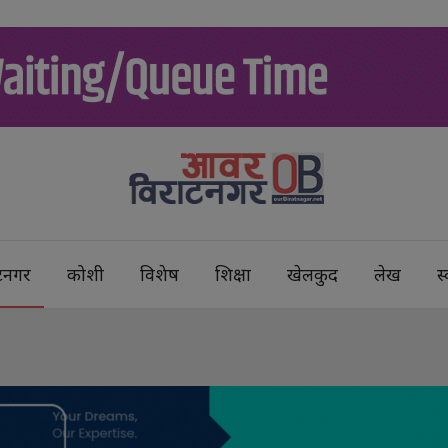
टनगर
कोशी
विशेष
शिक्षा
खेलकुद
लेख
स्