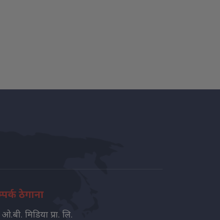
्पर्क ठेगाना
ओ.बी. मिडिया प्रा. लि.