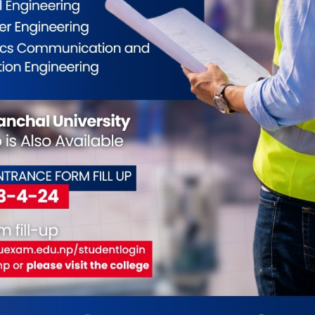
्त्रालयमा उच्च शिक्षा नीति
औषधि लिमिटेडदेखि नेपाल
विराट
को पहिलो सत्र सम्पन्न
एयरलाइन्ससम्म सकारात्मक
एक जन
नतिजा
देखिन थालेको प्रधानमन्त्री
शाहको दाबी