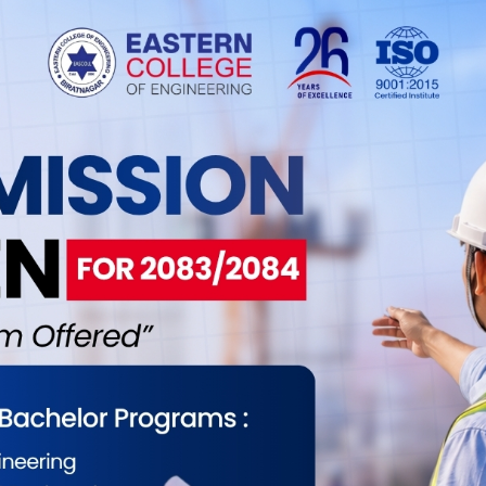
ईलाई कस्तो महसुस भयो ?
0
0
0
0