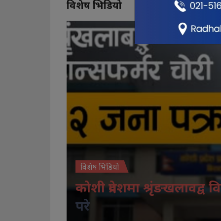
विशेष भिडियो
विशेष भिडियो
कोशी प्रदेशमा श्रृंङखलावद्व वि
परे