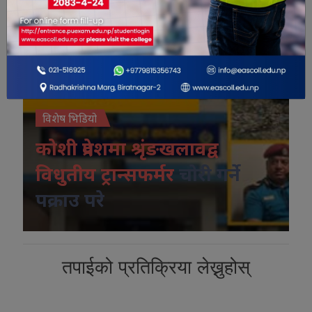
विशेष भिडियो
कोशी प्रदेशमा श्रृंङखलावद्व
विधुतीय ट्रान्सफर्मर
चोरी गर्ने
पक्राउ परे
तपाईको प्रतिक्रिया लेख्नुहोस्