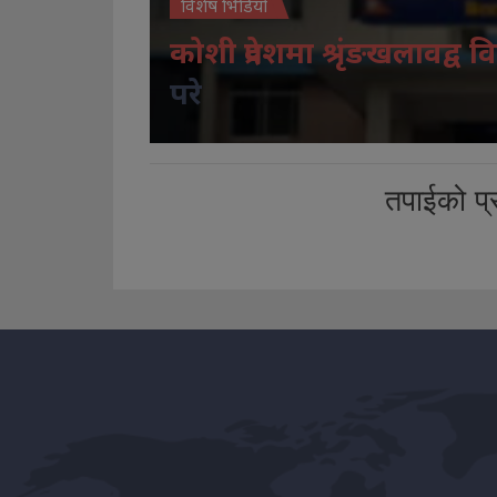
विशेष भिडियो
कोशी प्रदेशमा श्रृंङखलावद्व वि
परे
तपाईको प्र