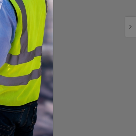
ाले
गिरी विरुद्ध अनुसन्धान गर्न
विराटनगरमा पोडवे निर्माणक
अदालतबाट चार
दिनको म्याद
प्रारम्भिक प्रक्रिया
सुरु,
थप, कारागारबाटै पेट्रोलपम्प
डिपीआरपछि निर्माणको बाट
कब्जा
खुल्यो