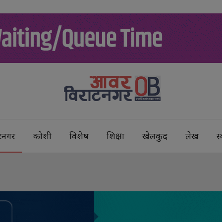
टनगर
कोशी
विशेष
शिक्षा
खेलकुद
लेख
स्