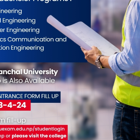
कोशीका उत्कृष्ट फोटोग्राफर
राष्ट्रिय भेलालाई शेरबहादुर
देउव
नगदसहित सम्मानित
सम्बोधन गर्ने