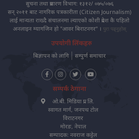
सुचना तथा प्रसारण विभाग: १३१२/ ०७५/०७६
सन् २०११ बाट नागरिक पत्रकारीता (Citizen Journalism)
लाई मान्यता राख्दै संचालनमा ल्याएको कोशी प्रदेश कै पहिलो
अनलाइन म्यागजिन हो "आवर बिराटनगर" ।
पुरा पढ्नुहोस्
उपयोगी लिंकहरु
बिज्ञापन को लागि
सम्पुर्ण समाचार
सम्पर्क ठेगाना
ओ.बी. मिडिया प्रा. लि.
स्वागत मार्ग, जनपथ टोल
विराटनगर
मोरङ, नेपाल
सम्पादक: नवराज कट्टेल