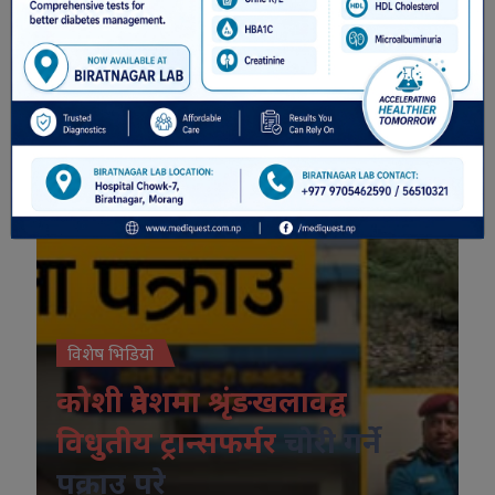
विशेष भिडियो
विशेष भिडियो
कोशी प्रदेशमा श्रृंङखलावद्व
विधुतीय ट्रान्सफर्मर
चोरी गर्ने
पक्राउ परे