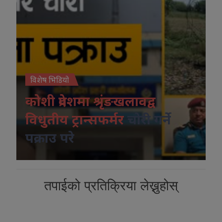
विशेष भिडियो
कोशी प्रदेशमा श्रृंङखलावद्व
विधुतीय ट्रान्सफर्मर
चोरी गर्ने
पक्राउ परे
तपाईको प्रतिक्रिया लेख्नुहोस्