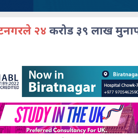
ाटनगरले २४
करोड ३९ लाख मुना