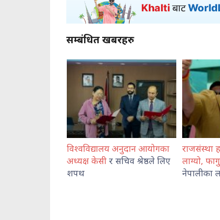
सम्बंधित खबरहरु
िश्वविद्यालय अनुदान आयोगका
राजसंस्था हटेदेखि नेपाललाई दशा
ध्यक्ष केसी
र सचिव श्रेष्ठले लिए
लाग्यो, फागुन २१ को
चुनाव
पथ
नेपालीका लागि पासो : दुर्गा प्रसाई