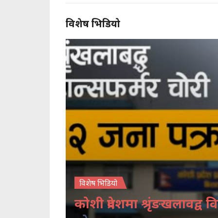
विशेष भिडियो
विशेष भिडियो
कोशी प्रदेशमा श्रृंङखलावद्व वि