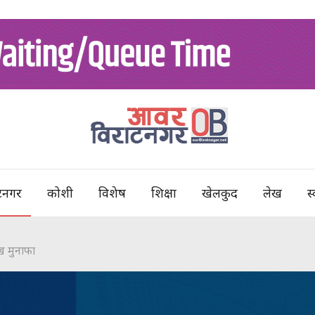
टनगर
कोशी
विशेष
शिक्षा
खेलकुद
लेख
स्
ख मुनाफा