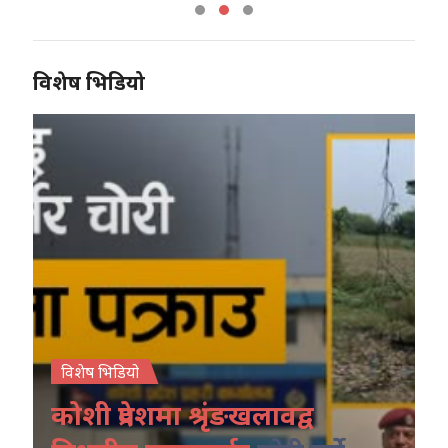
विशेष भिडियो
विशेष भिडियो
कोशी प्रदेशमा श्रृंङखलावद्व