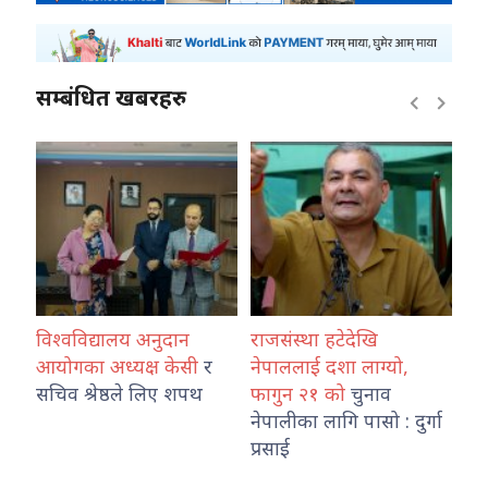
सम्बंधित खबरहरु
विश्वविद्यालय अनुदान
राजसंस्था हटेदेखि
कोश
ारा
आयोगका अध्यक्ष केसी
र
नेपाललाई दशा लाग्यो,
नेप
उ
सचिव श्रेष्ठले लिए शपथ
फागुन २१ को
चुनाव
तथ
नेपालीका लागि पासो : दुर्गा
का
प्रसाई