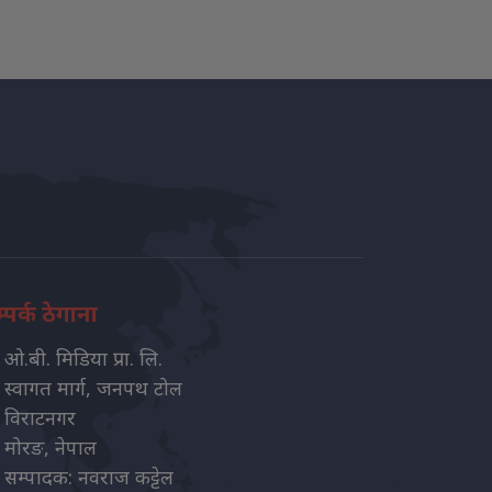
्पर्क ठेगाना
ओ.बी. मिडिया प्रा. लि.
स्वागत मार्ग, जनपथ टोल
विराटनगर
मोरङ, नेपाल
सम्पादक: नवराज कट्टेल