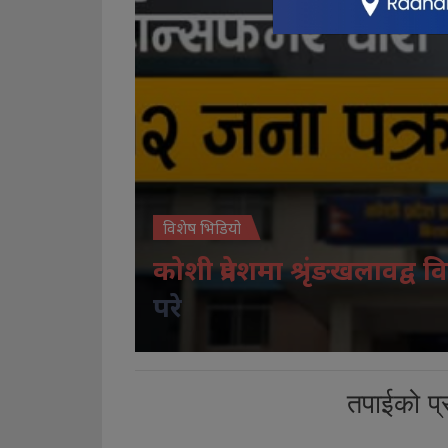
विशेष भिडियो
कोशी प्रदेशमा श्रृंङखलावद्व वि
परे
तपाईको प्र