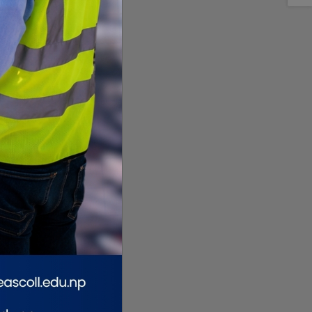
धि लिमिटेडदेखि नेपाल
गिरी विरुद्ध अनुसन्धान गर्न
रलाइन्ससम्म सकारात्मक
अदालतबाट चार
दिनको म्याद
िजा
देखिन थालेको प्रधानमन्त्री
थप, कारागारबाटै पेट्रोलपम्प
हको दाबी
कब्जा