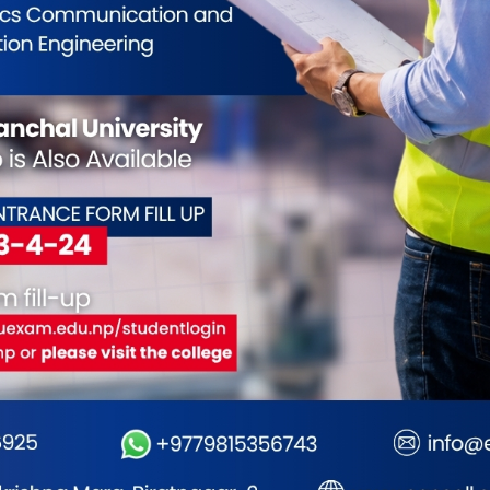
 विकास सामुदायिक
कोशीका उत्कृष्ट फोटोग्राफर
औष
तालमा बालबालिकाको
नगदसहित सम्मानित
एय
रोस्कोपिक शल्यक्रिया सेवा
नत
शा