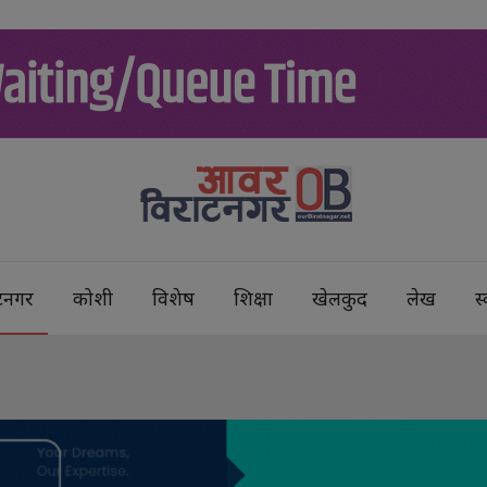
टनगर
कोशी
विशेष
शिक्षा
खेलकुद
लेख
स्