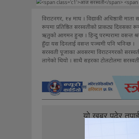
विराटनगर, १४ माघ । विद्याकी अधिष्ठात्री माता
रूपमा प्रतिष्ठित सरस्वतीको प्राकट्य दिवसका 
ऋतुको आगमन हुन्छ । हिन्दु परम्परामा वसन्त श
हुँदा यस दिनलाई वसन्त पञ्चमी पनि भनिन्छ ।
सरस्वती पूजाका अवसरमा विराटनगरको सरस्वती ट
लागेको थियो । साथै सहरका टोलटोलमा सरस्वतीको
यो खबर पढेर तपा