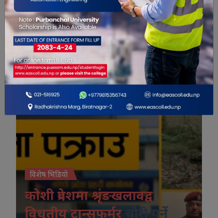
विशेष भिडियो
विशेष भिडियो
कोशी प्रदेशमा श्रृंङखलावद्व
विधुतीय ट्रान्सफर्मर
चोरी गर्ने