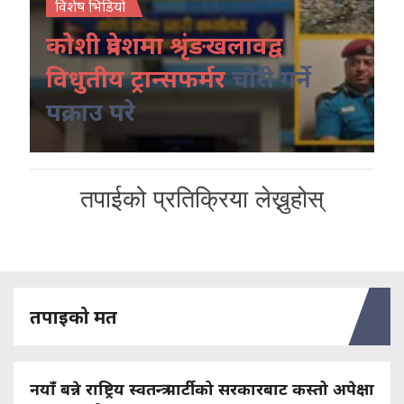
विशेष भिडियो
कोशी प्रदेशमा श्रृंङखलावद्व
विधुतीय ट्रान्सफर्मर
चोरी गर्ने
पक्राउ परे
तपाईको प्रतिक्रिया लेख्नुहोस्
तपाइको मत
नयाँ बन्ने राष्ट्रिय स्वतन्त्र पार्टीको सरकारबाट कस्तो अपेक्षा