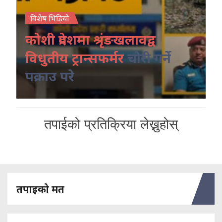
विशेष भिडियो
कोशी प्रदेशमा श्रृंङखलावद्व
विधुतीय ट्रान्सफर्मर
चोरी गर्ने
पक्राउ परे
तपाईको प्रतिक्रिया लेख्नुहोस्
तपाइको मत