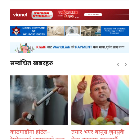
सम्बंधित खबरहरु
र्दै
काठमाडौंमा होटेल–
तयार भएर बस्नुस,जुनसुकै
वर्