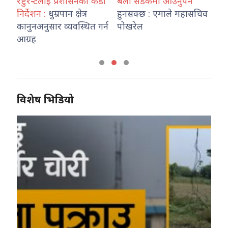
,
रेष्टुरेन्टलाई प्रशासनको कडा
बेला सडकमा आउनुपर्नै
जल
निर्देशन :
धुम्रपान क्षेत्र
हुनसक्छ : एमाले महासचिव
वि
कानुनअनुसार व्यवस्थित गर्न
पोखरेल
हो
आग्रह
विशेष भिडियो