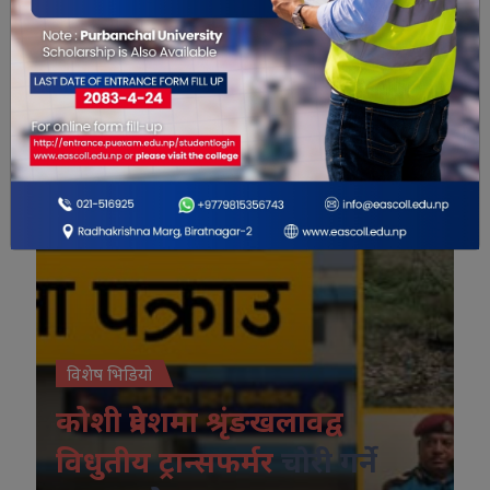
विशेष भिडियो
विशेष भिडियो
कोशी प्रदेशमा श्रृंङखलावद्व
विधुतीय ट्रान्सफर्मर
चोरी गर्ने