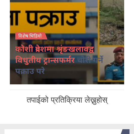
विशेष भिडियो
कोशी प्रदेशमा श्रृंङखलावद्व
विधुतीय ट्रान्सफर्मर
चोरी गर्ने
पक्राउ परे
तपाईको प्रतिक्रिया लेख्नुहोस्