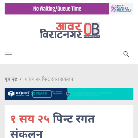
गृह पृष्ट
१ सय २५ पिन्ट रगत स‌ंकलन
१ सय २५
पिन्ट रगत
स‌ंकलन