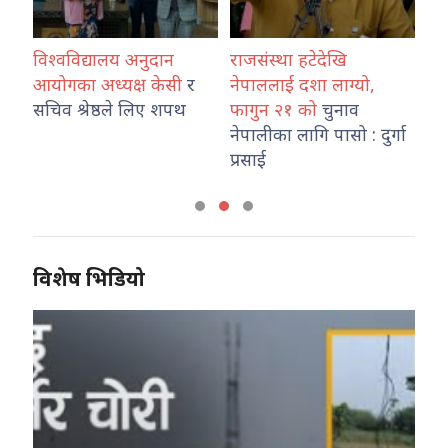
विश्वविद्यालय अनुदान
राजसंस्था हटेदेखि
कोश
ारा
आयोगका अध्यक्ष केसी
र
नेपाललाई दशा लाग्यो,
नेप
उ
सचिव श्रेष्ठले लिए शपथ
फागुन २१ को
चुनाव
तथ
नेपालीका लागि पासो : दुर्गा
का
प्रसाई
विशेष भिडियो