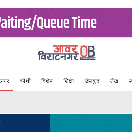
टनगर
कोशी
विशेष
शिक्षा
खेलकुद
लेख
स्