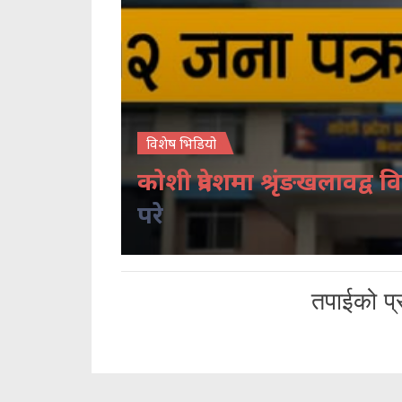
विशेष भिडियो
कोशी प्रदेशमा श्रृंङखलावद्व वि
परे
तपाईको प्र