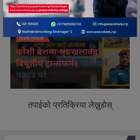
विशेष भिडियो
कोशी प्रदेशमा श्रृंङखलावद्व
विधुतीय ट्रान्सफर्मर
चोरी गर्ने
पक्राउ परे
तपाईको प्रतिक्रिया लेख्नुहोस्