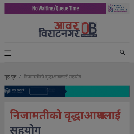
गृह पृष्ट
निजामतीको वृद्धाआश्रमलाई सहयोग
निजामतीको वृद्धाआश्रमलाई
सहयोग