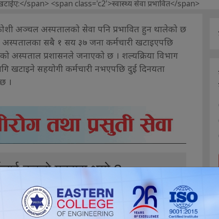
कोशी अञ्चल अस्पतालको सेवा पनि प्रभावित हुन थालेको छ
ाचनमा अस्पतालका सबै १ सय ३७ जना कर्मचारी खटाइएपछि
को अस्पताल प्रशासनले जनाएको छ । शल्यक्रिया विभाग
लागि खटाइने सहयोगी कर्मचारी नभएपछि दुई दिनयता
छ ।
ईलाई कस्तो महसुस भयो ?
0
0
0
0