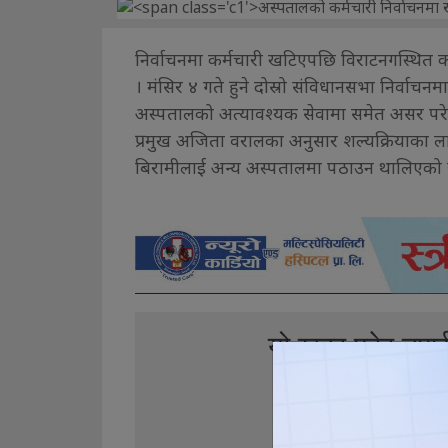
निर्वाचनमा कर्मचारी खटिएपछि विराटनगस्थित 
। मंसिर ४ गते हुने दोस्रो संविधानसभा निर्व
अस्पतालको अत्यावश्यक सेवामा समेत असर परे
प्रमुख अजिता वरालका अनुसार शल्यक्रियाका 
बिरामीलाई अन्य अस्पतालमा पठाउन थालिएको 
यो खबर पढेर तपा
0
0