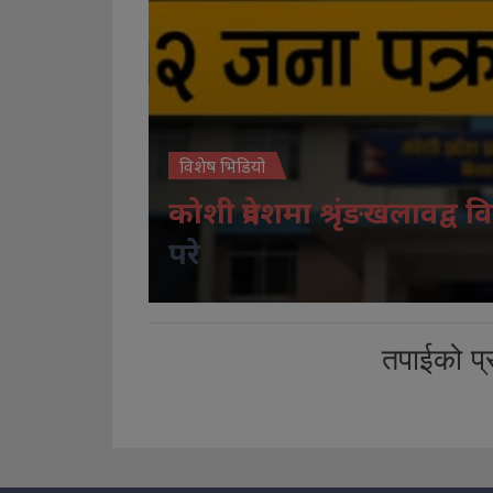
विशेष भिडियो
कोशी प्रदेशमा श्रृंङखलावद्व वि
परे
तपाईको प्र