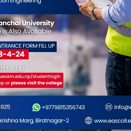
ोबिलिटी एक्स्पोको तयारी
समावेशीता नारामा मात्र नभई
‘सुप
चरणमा,
४० नयाँ मोडल
राज्यका नीति
र स्रोतमा देखिनुपर्छ
घोषण
क हुँदै
: उपराष्ट्रपति यादव
निर्