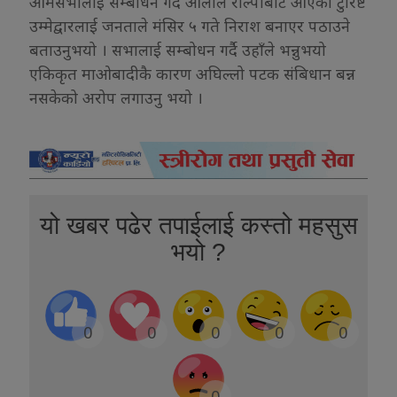
आमसभालाई सम्बोधन गर्दै ओलीले रोल्पाबाट आएका टुरिष्ट
उम्मेद्वारलाई जनताले मंसिर ५ गते निराश बनाएर पठाउने
बताउनुभयो । सभालाई सम्बोधन गर्दै उहाँले भन्नुभयो
एकिकृत माओबादीकै कारण अघिल्लो पटक संबिधान बन्न
नसकेको अरोप लगाउनु भयो ।
यो खबर पढेर तपाईलाई कस्तो महसुस
भयो ?
0
0
0
0
0
0