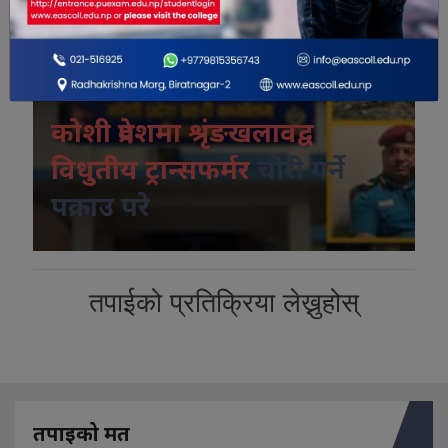
विशेष भिडियो
कोशी प्रदेशमा श्रृंङखलावद्व
विधुतीय ट्रान्सफर्मर
चोरी गर्ने
पक्राउ परे
तपाईको प्रतिक्रिया लेख्नुहोस्
तपाइको मत