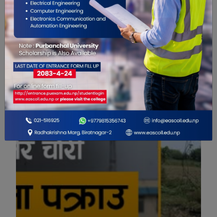
हस्पिटलको आउटरिच र
ल्याप्रोस्कोपिक शल्यक्रिया
मानव संसाधन विभागको
सेवा सुरु
नयाँ कार्यालय सञ्चालनमा
विशेष भिडियो