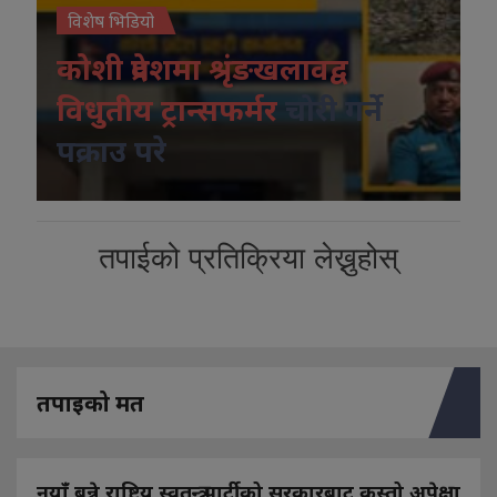
विशेष भिडियो
कोशी प्रदेशमा श्रृंङखलावद्व
विधुतीय ट्रान्सफर्मर
चोरी गर्ने
पक्राउ परे
तपाईको प्रतिक्रिया लेख्नुहोस्
तपाइको मत
नयाँ बन्ने राष्ट्रिय स्वतन्त्र पार्टीको सरकारबाट कस्तो अपेक्षा