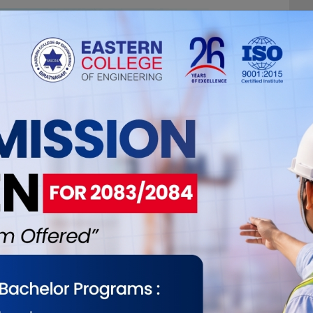
ईलाई कस्तो महसुस भयो ?
0
0
0
0