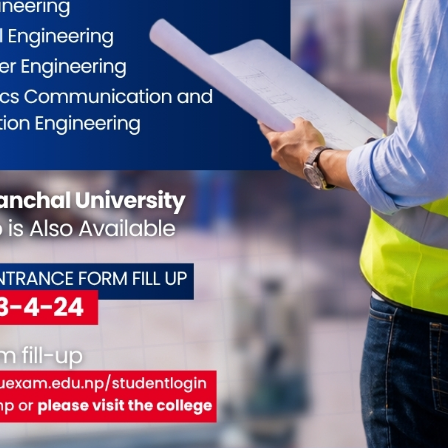
बिलिटी एक्स्पोको तयारी
समावेशीता नारामा मात्र नभई
‘सुप
चरणमा,
४० नयाँ मोडल
राज्यका नीति
र स्रोतमा देखिनुपर्छ
घोषण
 हुँदै
: उपराष्ट्रपति यादव
निर्ण