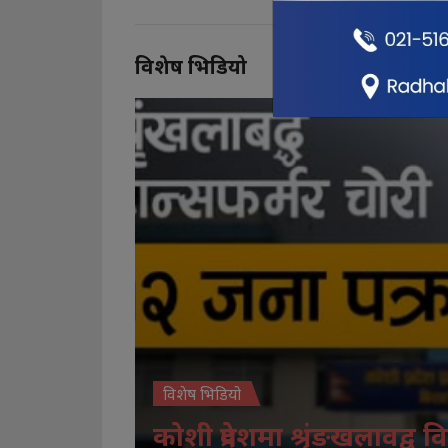
विशेष भिडियो
विशेष भिडियो
कोशी प्रदेशमा श्रृंङखलावद्व वि