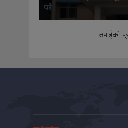
परे
तपाईको प्र