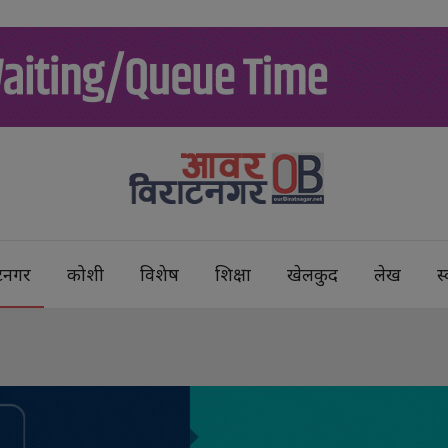
टनगर
कोशी
विशेष
शिक्षा
खेलकुद
लेख
स्