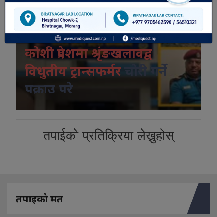
विशेष भिडियो
कोशी प्रदेशमा श्रृंङखलावद्व
विधुतीय ट्रान्सफर्मर
चोरी गर्ने
पक्राउ परे
तपाईको प्रतिक्रिया लेख्नुहोस्
तपाइको मत