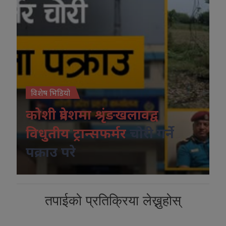
विशेष भिडियो
कोशी प्रदेशमा श्रृंङखलावद्व
विधुतीय ट्रान्सफर्मर
चोरी गर्ने
पक्राउ परे
तपाईको प्रतिक्रिया लेख्नुहोस्