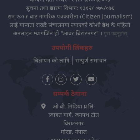
सुचना तथा प्रसारण विभाग: १३१२/ ०७५/०७६
सन् २०११ बाट नागरिक पत्रकारीता (Citizen Journalism)
लाई मान्यता राख्दै संचालनमा ल्याएको कोशी प्रदेश कै पहिलो
अनलाइन म्यागजिन हो "आवर बिराटनगर" ।
पुरा पढ्नुहोस्
उपयोगी लिंकहरु
बिज्ञापन को लागि
सम्पुर्ण समाचार
सम्पर्क ठेगाना
ओ.बी. मिडिया प्रा. लि.
स्वागत मार्ग, जनपथ टोल
विराटनगर
मोरङ, नेपाल
सम्पादक: नवराज कट्टेल