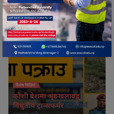
विशेष भिडियो
विशेष भिडियो
कोशी प्रदेशमा श्रृंङखलावद्व
विधुतीय ट्रान्सफर्मर
चोरी गर्ने