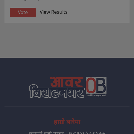
View Results
हाम्रो बारेमा
कम्पनी दर्ता नम्बर : १५२१५३/०७३/०७४