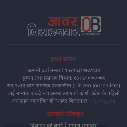
हाम्रो बारेमा
कम्पनी दर्ता नम्बर : १५२१५३/०७३/०७४
सुचना तथा प्रसारण विभाग: १३१२/ ०७५/०७६
सन् २०११ बाट नागरिक पत्रकारीता (Citizen Journalism)
लाई मान्यता राख्दै संचालनमा ल्याएको कोशी प्रदेश कै पहिलो
अनलाइन म्यागजिन हो "आवर बिराटनगर" ।
पुरा पढ्नुहोस्
उपयोगी लिंकहरु
बिज्ञापन को लागि
सम्पुर्ण समाचार