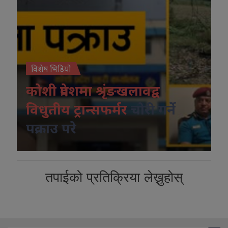
विशेष भिडियो
कोशी प्रदेशमा श्रृंङखलावद्व
विधुतीय ट्रान्सफर्मर
चोरी गर्ने
पक्राउ परे
तपाईको प्रतिक्रिया लेख्नुहोस्