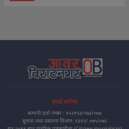
हाम्रो बारेमा
कम्पनी दर्ता नम्बर : १५२१५३/०७३/०७४
सुचना तथा प्रसारण विभाग: १३१२/ ०७५/०७६
सन् २०११ बाट नागरिक पत्रकारीता (Citizen Journalism)