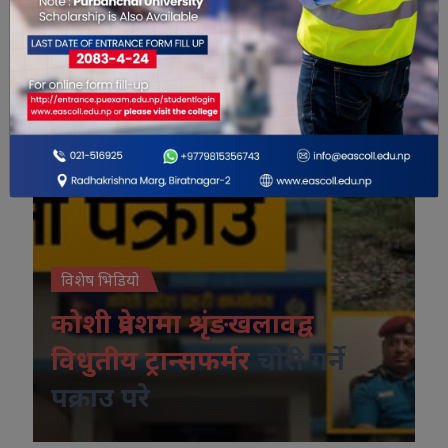
विशेष भिडियो
कोशी प्रदेशमा श्रृंङखलावद्व
विधुतीय ट्रान्सफर्मर
चोरी गर्ने
पक्राउ परे