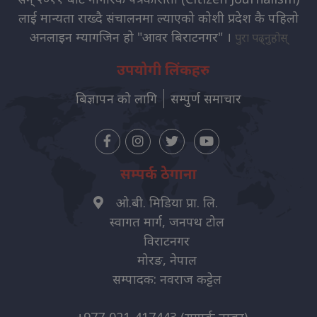
लाई मान्यता राख्दै संचालनमा ल्याएको कोशी प्रदेश कै पहिलो
अनलाइन म्यागजिन हो "आवर बिराटनगर" ।
पुरा पढ्नुहोस्
उपयोगी लिंकहरु
बिज्ञापन को लागि
सम्पुर्ण समाचार
सम्पर्क ठेगाना
ओ.बी. मिडिया प्रा. लि.
स्वागत मार्ग, जनपथ टोल
विराटनगर
मोरङ, नेपाल
सम्पादक: नवराज कट्टेल
+977-021-417443
(सम्पर्क नम्बर)