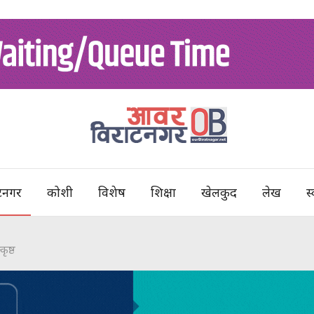
टनगर
कोशी
विशेष
शिक्षा
खेलकुद
लेख
स्
ृष्ठ