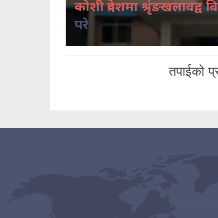
कोशी प्रदेशमा श्रृंङखलावद्व वि
परे
तपाईको प्र