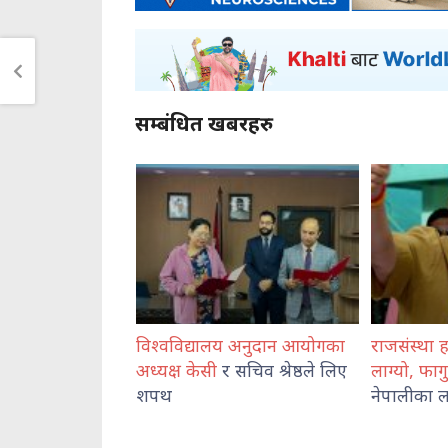
सम्बंधित खबरहरु
र्लनसाथ
विश्वविद्यालय अनुदान आयोगका
राजसंस्था हटेदेखि 
क गिरी
अध्यक्ष केसी
र सचिव श्रेष्ठले लिए
लाग्यो, फागुन २१ को
शपथ
नेपालीका लागि पासो : 