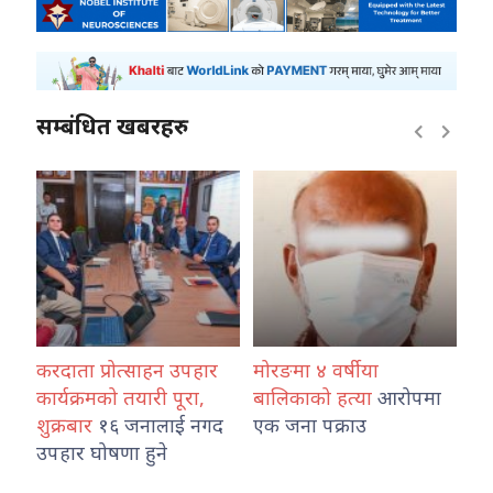
सम्बंधित खबरहरु
ंकका
करदाता प्रोत्साहन उपहार
मोरङमा ४ वर्षीया
वि
र्न
कार्यक्रमको तयारी पूरा,
बालिकाको हत्या
आरोपमा
ओर्
शुक्रबार
१६ जनालाई नगद
एक जना पक्राउ
अभ
उपहार घोषणा हुने