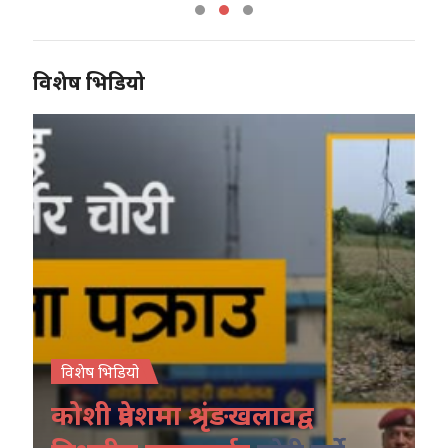
विशेष भिडियो
विशेष भिडियो
कोशी प्रदेशमा श्रृंङखलावद्व