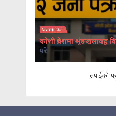
विशेष भिडियो
कोशी प्रदेशमा श्रृंङखलावद्व वि
परे
तपाईको प्र