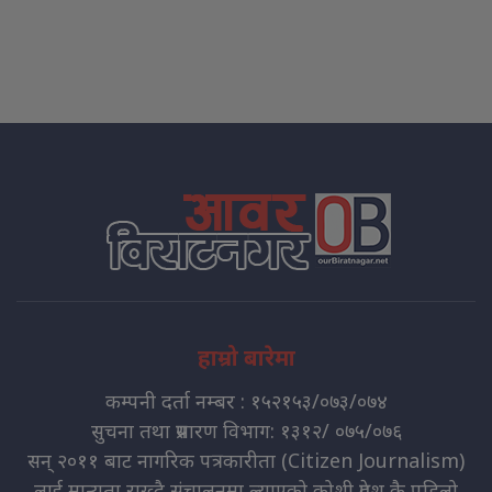
हाम्रो बारेमा
कम्पनी दर्ता नम्बर : १५२१५३/०७३/०७४
सुचना तथा प्रसारण विभाग: १३१२/ ०७५/०७६
सन् २०११ बाट नागरिक पत्रकारीता (Citizen Journalism)
लाई मान्यता राख्दै संचालनमा ल्याएको कोशी प्रदेश कै पहिलो