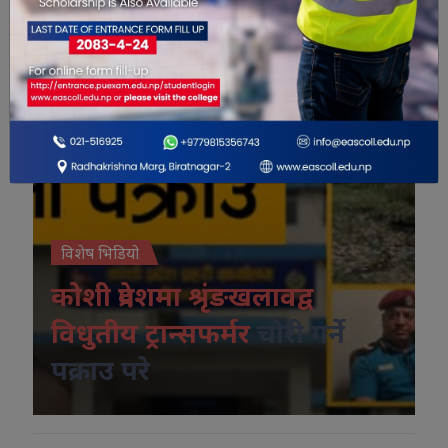
विशेष भिडियो
कोशी प्रदेशमा श्रृंङखलावद्व
विधुतीय ट्रान्सफर्मर
चोरी गर्ने
पक्राउ परे