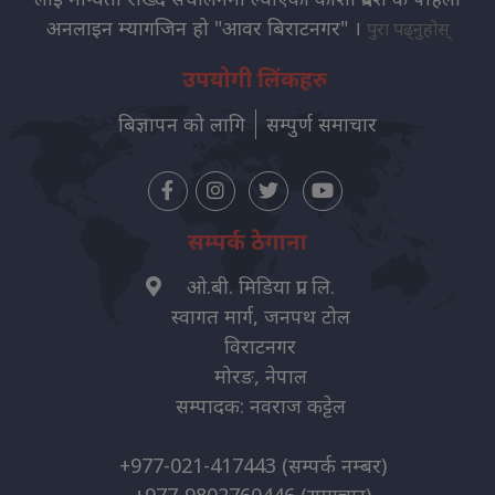
अनलाइन म्यागजिन हो "आवर बिराटनगर" ।
पुरा पढ्नुहोस्
उपयोगी लिंकहरु
बिज्ञापन को लागि
सम्पुर्ण समाचार
सम्पर्क ठेगाना
ओ.बी. मिडिया प्रा. लि.
स्वागत मार्ग, जनपथ टोल
विराटनगर
मोरङ, नेपाल
सम्पादक: नवराज कट्टेल
+977-021-417443
(सम्पर्क नम्बर)
+977-9802760446
(समाचार)