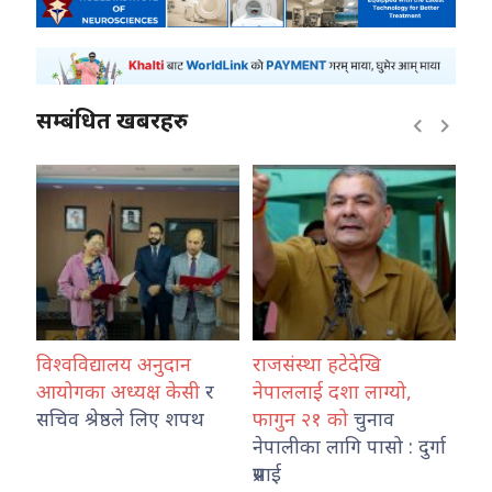
सम्बंधित खबरहरु
विश्वविद्यालय अनुदान
राजसंस्था हटेदेखि
कोश
रा
आयोगका अध्यक्ष केसी
र
नेपाललाई दशा लाग्यो,
नेप
उ
सचिव श्रेष्ठले लिए शपथ
फागुन २१ को
चुनाव
तथ
नेपालीका लागि पासो : दुर्गा
का
प्रसाई