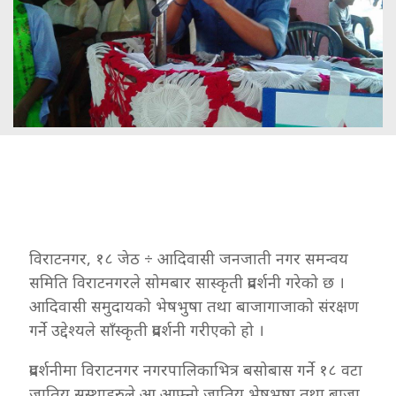
विराटनगर, १८ जेठ ÷ आदिवासी जनजाती नगर समन्वय
समिति विराटनगरले सोमबार सास्कृती प्रदर्शनी गरेको छ ।
आदिवासी समुदायको भेषभुषा तथा बाजागाजाको संरक्षण
गर्ने उद्देश्यले साँस्कृती प्रदर्शनी गरीएको हो ।
प्रदर्शनीमा विराटनगर नगरपालिकाभित्र बसोबास गर्ने १८ वटा
जातिय सस्थाहरुले आ आफ्नो जातिय भेषभुषा तथा बाजा