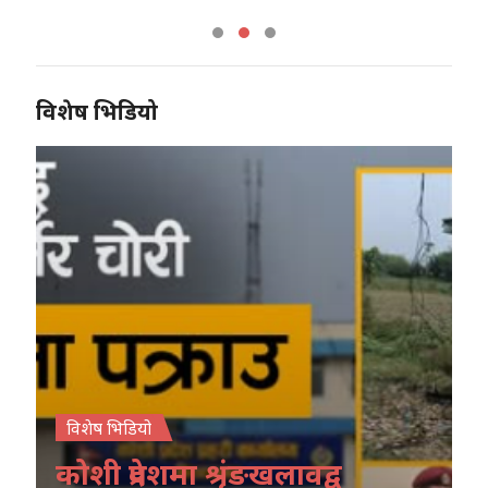
विशेष भिडियो
विशेष भिडियो
कोशी प्रदेशमा श्रृंङखलावद्व