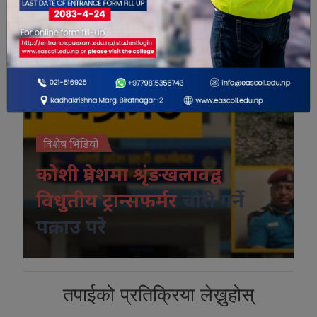
विशेष भिडियो
कोशी प्रदेशमा श्रृंङखलावद्व
विधुतीय ट्रान्सफर्मर
चोरी गर्ने
पक्राउ परे
तपाईको प्रतिक्रिया लेख्नुहोस्