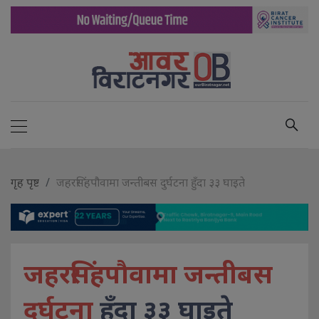
गृह पृष्ट
जहरसिंहपौवामा जन्तीबस दुर्घटना हुँदा ३३ घाइते
जहरसिंहपौवामा जन्तीबस
दुर्घटना
हुँदा ३३ घाइते