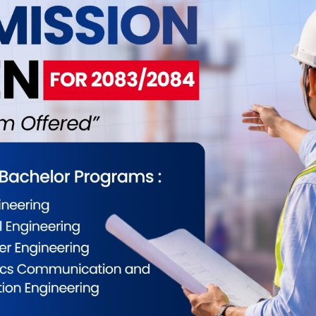
 रहेका आन्दोलनरत
विषयभन्दा बाहिर बोलेर संसद्को
कोशीका