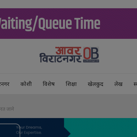
टनगर
कोशी
विशेष
शिक्षा
खेलकुद
लेख
स्
भारत जाने