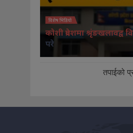
विशेष भिडियो
कोशी प्रदेशमा श्रृंङखलावद्व वि
परे
तपाईको प्र