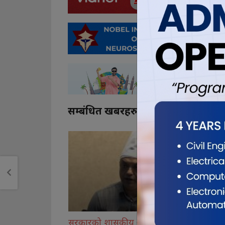
सम्बंधित खबरहरु
ासकीय अराजकता
शिक्षक महासंघले भदौदेखि
आईसीयूमा