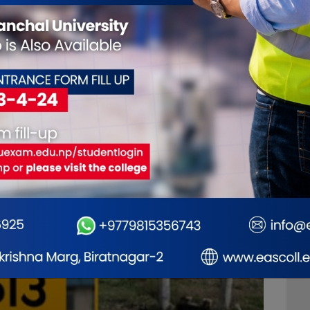
्त्रका विद्यार्थीको माग
समय
दुरुपयोग नगर्न सभामुखको
नगदसह
्बोधन गर्न सांसद खुस्बु
रुलिङ माग
ग्रह