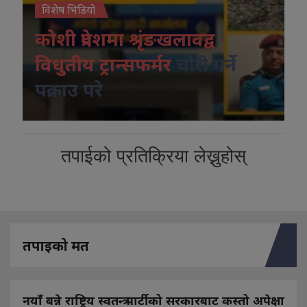
विशेष भिडियो
कोशी प्रदेशमा श्रृंङखलावद्व
विधुतीय ट्रान्सफर्मर
चोरी गर्ने
पक्राउ परे
तपाईको प्रतिक्रिया लेख्नुहोस्
तपाइको मत
नयाँ बन्ने राष्ट्रिय स्वतन्त्र पार्टीको सरकारबाट कस्तो अपेक्षा