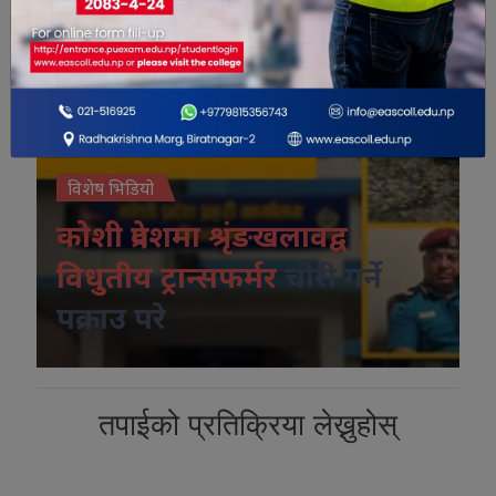
विशेष भिडियो
कोशी प्रदेशमा श्रृंङखलावद्व
विधुतीय ट्रान्सफर्मर
चोरी गर्ने
पक्राउ परे
तपाईको प्रतिक्रिया लेख्नुहोस्