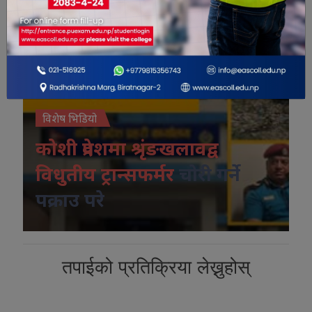
विशेष भिडियो
कोशी प्रदेशमा श्रृंङखलावद्व
विधुतीय ट्रान्सफर्मर
चोरी गर्ने
पक्राउ परे
तपाईको प्रतिक्रिया लेख्नुहोस्