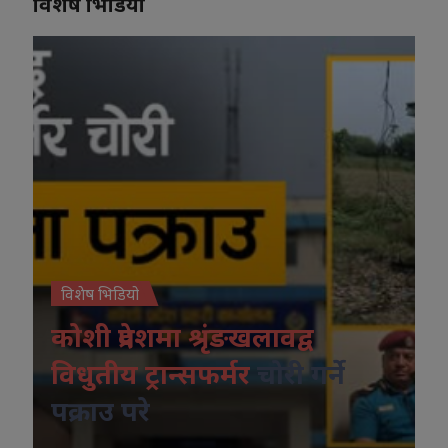
विशेष भिडियो
विशेष भिडियो
कोशी प्रदेशमा श्रृंङखलावद्व
विधुतीय ट्रान्सफर्मर
चोरी गर्ने
पक्राउ परे