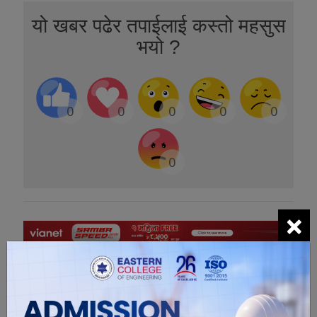
यो खबर पढेर तपाईलाई कस्तो महसुस
भयो ?
0
0
0
0
0
0
×