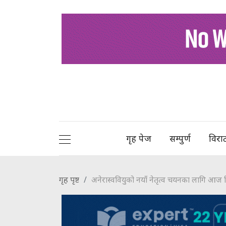
गृह पेज
सम्पुर्ण
विरा
गृह पृष्ट
अनेरास्ववियुको नयाँ नेतृत्व चयनका लागि आज निर