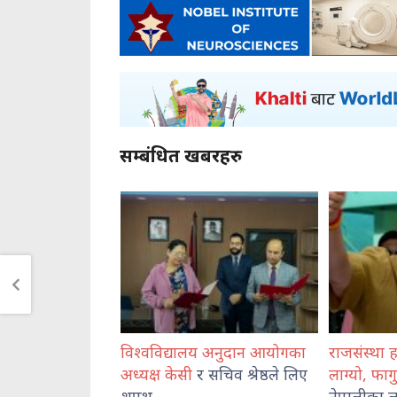
सम्बंधित खबरहरु
ानस्थल ओर्लनसाथ
विश्वविद्यालय अनुदान आयोगका
राजसंस्था 
रा
अभिषेक गिरी
अध्यक्ष केसी
र सचिव श्रेष्ठले लिए
लाग्यो, फा
शपथ
नेपालीका लाग