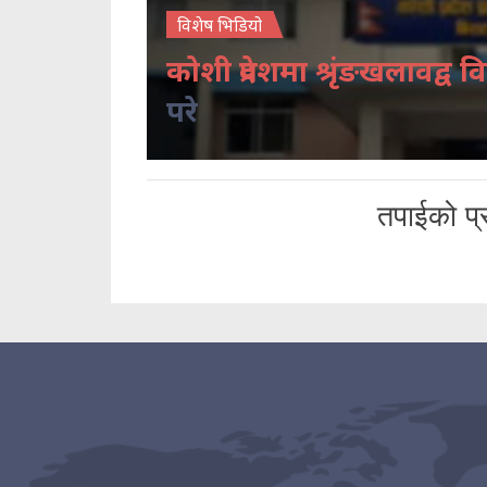
विशेष भिडियो
कोशी प्रदेशमा श्रृंङखलावद्व वि
परे
तपाईको प्र