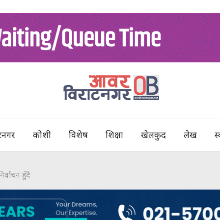
टनगर
कोशी
विशेष
शिक्षा
खेलकुद
लेख
स्
्वाचन हुँदै