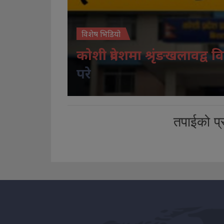
विशेष भिडियो
कोशी प्रदेशमा श्रृंङखलावद्व वि
परे
तपाईको प्र