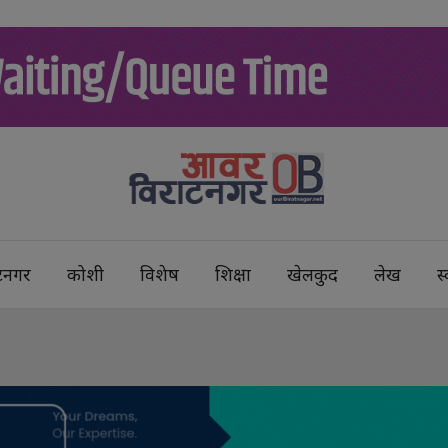
टनगर
कोशी
विशेष
शिक्षा
खेलकुद
लेख
स्