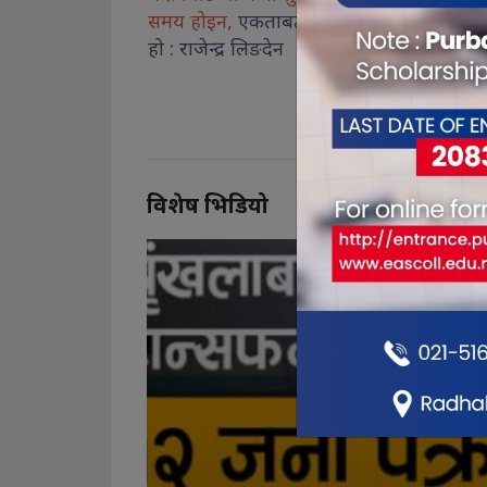
ुन
समय होइन,
एकताबद्ध हुने बेला
अनावश्यक ग्यास भण्डारण
हो : राजेन्द्र लिङदेन
कानुनी कारबाही : मोरङ प्
विशेष भिडियो