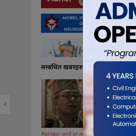
सम्बंधित खबरहरु
मैदानबाट भाग्ने वा लुकेर बस्ने
अनुगमन टोली बजारमा,