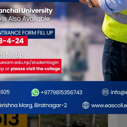
गरे
कार्यशालाको पहिलो सत्र सम्पन्न
एयरलाइन्ससम्म सकारात
रशासन
नतिजा
देखिन थालेको प्रध
शाहको दाबी