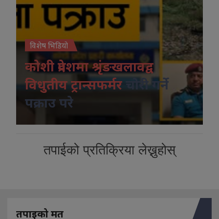
विशेष भिडियो
कोशी प्रदेशमा श्रृंङखलावद्व
विधुतीय ट्रान्सफर्मर
चोरी गर्ने
पक्राउ परे
तपाईको प्रतिक्रिया लेख्नुहोस्
तपाइको मत