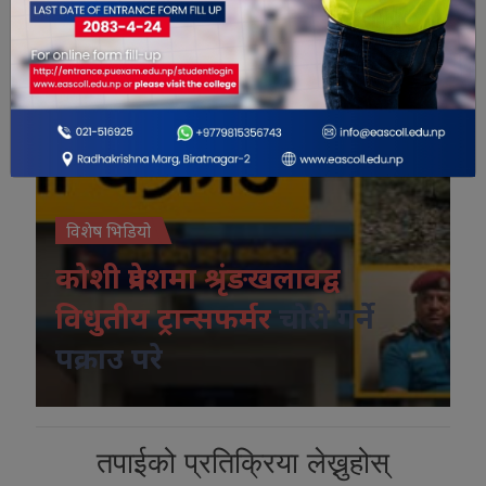
विशेष भिडियो
कोशी प्रदेशमा श्रृंङखलावद्व
विधुतीय ट्रान्सफर्मर
चोरी गर्ने
पक्राउ परे
तपाईको प्रतिक्रिया लेख्नुहोस्