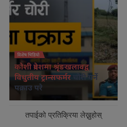
विशेष भिडियो
कोशी प्रदेशमा श्रृंङखलावद्व
विधुतीय ट्रान्सफर्मर
चोरी गर्ने
पक्राउ परे
तपाईको प्रतिक्रिया लेख्नुहोस्