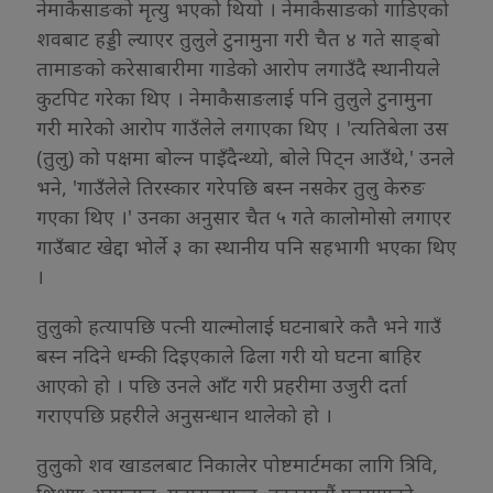
नेमाकैसाङको मृत्यु भएको थियो । नेमाकैसाङको गाडिएको
शवबाट हड्डी ल्याएर तुलुले टुनामुना गरी चैत ४ गते साङ्बो
तामाङको करेसाबारीमा गाडेको आरोप लगाउँदै स्थानीयले
कुटपिट गरेका थिए । नेमाकैसाङलाई पनि तुलुले टुनामुना
गरी मारेको आरोप गाउँलेले लगाएका थिए । 'त्यतिबेला उस
(तुलु) को पक्षमा बोल्न पाइँदैन्थ्यो, बोले पिट्न आउँथे,' उनले
भने, 'गाउँलेले तिरस्कार गरेपछि बस्न नसकेर तुलु केरुङ
गएका थिए ।' उनका अनुसार चैत ५ गते कालोमोसो लगाएर
गाउँबाट खेद्दा भोर्ले ३ का स्थानीय पनि सहभागी भएका थिए
।
तुलुको हत्यापछि पत्नी याल्मोलाई घटनाबारे कतै भने गाउँ
बस्न नदिने धम्की दिइएकाले ढिला गरी यो घटना बाहिर
आएको हो । पछि उनले आँट गरी प्रहरीमा उजुरी दर्ता
गराएपछि प्रहरीले अनुसन्धान थालेको हो ।
तुलुको शव खाडलबाट निकालेर पोष्टमार्टमका लागि त्रिवि,