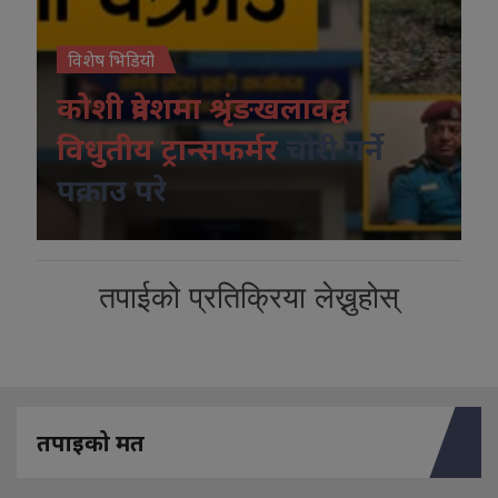
विशेष भिडियो
कोशी प्रदेशमा श्रृंङखलावद्व
विधुतीय ट्रान्सफर्मर
चोरी गर्ने
पक्राउ परे
तपाईको प्रतिक्रिया लेख्नुहोस्
तपाइको मत