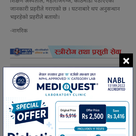
शिक्षण अस्पताल, महाराजगन्ज, काठमाडौं पठाएएको
जानकारी प्रहरीले गराएको छ । घटनाबारे थप अनुसन्धान
भइरहेको प्रहरीले बतायो।
-नागरिक
×
यो खबर पढेर तपाईलाई कस्तो महसुस
भयो ?
0
0
0
0
0
0