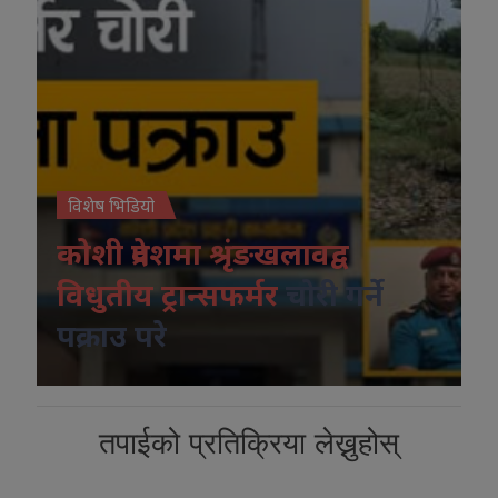
विशेष भिडियो
कोशी प्रदेशमा श्रृंङखलावद्व
विधुतीय ट्रान्सफर्मर
चोरी गर्ने
पक्राउ परे
तपाईको प्रतिक्रिया लेख्नुहोस्