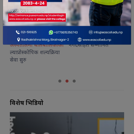
जीवन विकास सामुदायिक
कोशीका उत्कृष्ट फोटोग्राफर
राष
अस्पतालमा बालबालिकाको
नगदसहित सम्मानित
देउ
ल्याप्रोस्कोपिक शल्यक्रिया
सेवा सुरु
ा
विशेष भिडियो