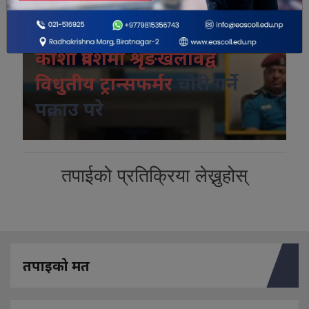
विशेष भिडियो
कोशी प्रदेशमा श्रृंङखलावद्व
विधुतीय ट्रान्सफर्मर
चोरी गर्ने
पक्राउ परे
तपाईको प्रतिक्रिया लेख्नुहोस्
तपाइको मत